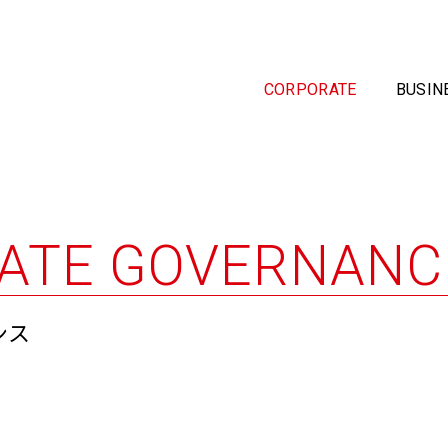
CORPORATE
BUSIN
LDHへのお問い合わせ
新卒採用
トップメッセージ
アーティスト
新しい取り組み
ジメント事業
ATE GOVERNANC
オフィサーズメッセージ
出演依頼
キャリア採用
事業
アジア・グローバル
採用に関するお問い合わ
パーパス
障がい者採用
会社概要
コミュニケーション事業
アニメ・デジタル
ンス
よくあるご質問
ャンダイジング事業
教育
役員紹介
アクセス
事業
食文化
関連会社
社会貢献・地方創生SDGs
ル事業