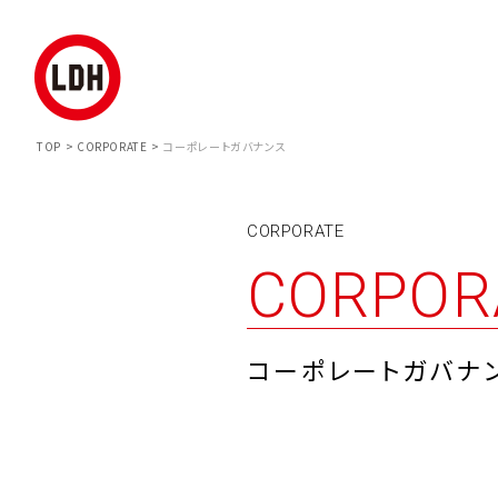
TOP
CORPORATE
コーポレートガバナンス
CONTACT
CORPORATE
CORPORATE
BUSINESS
RECRUIT
マネー
CORPOR
お問い合わせ
音楽
企業情報
事業紹介
採用情報
ファン
コーポレートガバナ
CONTACT TOP
マーチ
ライブ
RECRUIT TOP
アパレ