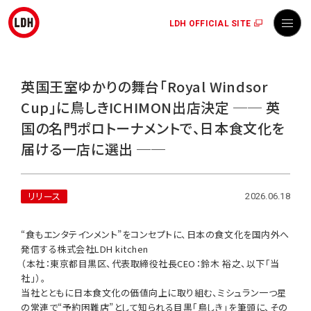
LDH OFFICIAL SITE
英国王室ゆかりの舞台「Royal Windsor
Cup」に鳥しきICHIMON出店決定 ── 英
国の名門ポロトーナメントで、日本食文化を
届ける一店に選出 ──
リリース
2026.06.18
“食もエンタテインメント”をコンセプトに、日本の食文化を国内外へ
発信する株式会社LDH kitchen
（本社：東京都目黒区、代表取締役社長CEO：鈴木 裕之、以下「当
社」）。
当社とともに日本食文化の価値向上に取り組む、ミシュラン一つ星
の常連で“予約困難店”として知られる目黒「鳥しき」を筆頭に、その