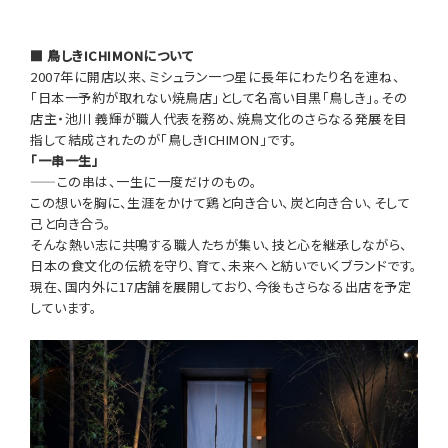
■ 鳥しきICHIMONについて
2007年に開店以来、ミシュラン一つ星に長年にわたり名を連ね、
「日本一予約が取れない焼鳥店」として名高い目黒「鳥しき」。その
店主・池川 義輝が職人代表を務め、焼鳥文化のさらなる発展を目
指して結成されたのが「鳥しきICHIMON」です。
「一串一生」
——この串は、一生に一度だけのもの。
この想いを胸に、生涯をかけて鶏と向き合い、炭と向き合い、そして
己と向き合う。
そんな熱い志に共鳴する職人たちが集い、技と心を継承しながら、
日本の食文化の伝統を守り、育て、未来へと紡いでいくブランドです。
現在、国内外に17店舗を展開しており、今後もさらなる出店を予定
しています。