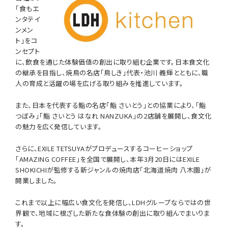
「食もエ
ンタテイ
ンメン
ト」をコ
ンセプト
に、飲食を通じた体験価値の創出に取り組む企業です。日本食文化
の継承を目指し、焼鳥の名店「鳥しき」代表・池川 義輝とともに、職
人の育成と活躍の場を広げる取り組みを推進しています。
また、日本を代表する鮨の名店「鮨 さいとう」との協業により、「鮨
つぼみ」「鮨 さいとう はなれ NANZUKA」の2店舗を展開し、食文化
の魅力を広く発信しています。
さらに、EXILE TETSUYAがプロデュースするコーヒーショップ
「AMAZING COFFEE」を全国で展開し、本年3月20日にはEXILE
SHOKICHIが監修する新ジャンルの焼肉店「北海道焼肉 八木園」が
開業しました。
これまで以上に幅広い食文化を発信し、LDHグループならではの世
界観で、地域に根ざした新たな食体験の創出に取り組んでまいりま
す。