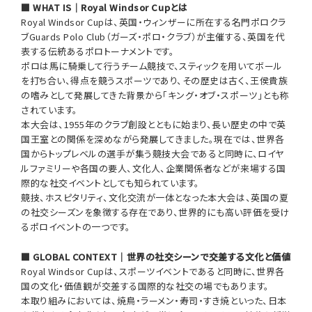
■ WHAT IS｜Royal Windsor Cupとは
Royal Windsor Cupは、英国・ウィンザーに所在する名門ポロクラ
ブGuards Polo Club（ガーズ・ポロ・クラブ）が主催する、英国を代
表する伝統あるポロトーナメントです。
ポロは馬に騎乗して行うチーム競技で、スティックを用いてボール
を打ち合い、得点を競うスポーツであり、その歴史は古く、王侯貴族
の嗜みとして発展してきた背景から「キング・オブ・スポーツ」とも称
されています。
本大会は、1955年のクラブ創設とともに始まり、長い歴史の中で英
国王室との関係を深めながら発展してきました。現在では、世界各
国からトップレベルの選手が集う競技大会であると同時に、ロイヤ
ルファミリーや各国の要人、文化人、企業関係者などが来場する国
際的な社交イベントとしても知られています。
競技、ホスピタリティ、文化交流が一体となった本大会は、英国の夏
の社交シーズンを象徴する存在であり、世界的にも高い評価を受け
るポロイベントの一つです。
■ GLOBAL CONTEXT｜世界の社交シーンで交差する文化と価値
Royal Windsor Cupは、スポーツイベントであると同時に、世界各
国の文化・価値観が交差する国際的な社交の場でもあります。
本取り組みにおいては、焼鳥・ラーメン・寿司・すき焼といった、日本