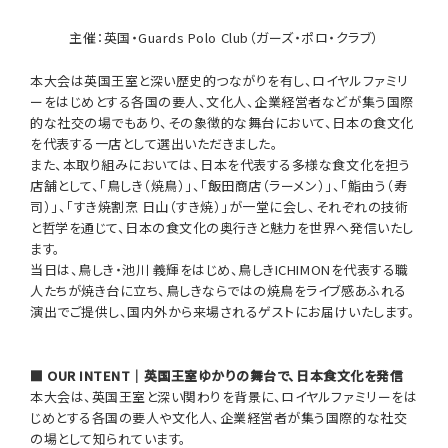
主催：英国・Guards Polo Club（ガーズ・ポロ・クラブ）
本大会は英国王室と深い歴史的つながりを有し、ロイヤルファミリ
ーをはじめとする各国の要人、文化人、企業経営者などが集う国際
的な社交の場でもあり、その象徴的な舞台において、日本の食文化
を代表する一店として選出いただきました。
また、本取り組みにおいては、日本を代表する多様な食文化を担う
店舗として、「鳥しき（焼鳥）」、「飯田商店（ラーメン）」、「鮨由う（寿
司）」、「すき焼割烹 日山（すき焼）」が一堂に会し、それぞれの技術
と哲学を通じて、日本の食文化の奥行きと魅力を世界へ発信いたし
ます。
当日は、鳥しき・池川 義輝をはじめ、鳥しきICHIMONを代表する職
人たちが焼き台に立ち、鳥しきならではの焼鳥をライブ感あふれる
演出でご提供し、国内外から来場されるゲストにお届けいたします。
■ OUR INTENT｜英国王室ゆかりの舞台で、日本食文化を発信
本大会は、英国王室と深い関わりを背景に、ロイヤルファミリーをは
じめとする各国の要人や文化人、企業経営者が集う国際的な社交
の場として知られています。