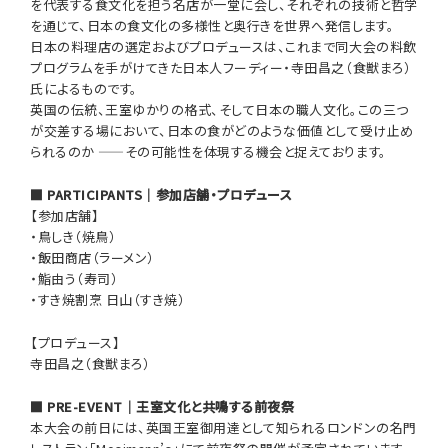
を代表する食文化を担う名店が一堂に会し、それぞれの技術と哲学
を通じて、日本の食文化の多様性と奥行きを世界へ発信します。
日本の料理店の選定およびプロデュースは、これまで同大会の料飲
プログラムを手がけてきた日本人フーディー・寺田昌之（食獣まろ）
氏によるものです。
英国の伝統、王室ゆかりの格式、そして日本の職人文化。この三つ
が交差する場において、日本の食がどのような価値として受け止め
られるのか ——その可能性を体現する機会と捉えております。
■ PARTICIPANTS｜参加店舗・プロデュース
【参加店舗】
・鳥しき（焼鳥）
・飯田商店（ラーメン）
・鮨由う（寿司）
・すき焼割烹 日山（すき焼）
【プロデュース】
寺田昌之（食獣まろ）
■ PRE-EVENT｜王室文化と共鳴する前夜祭
本大会の前日には、英国王室御用達として知られるロンドンの名門