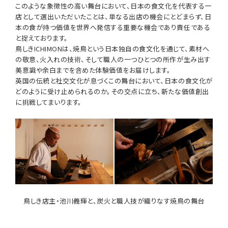
このような象徴性の高い舞台において、日本の食文化を代表する一
店として選出いただいたことは、単なる出店の機会にとどまらず、日
本の食が持つ価値を世界へ発信する重要な機会であり責任である
と捉えております。
鳥しきICHIMONは、焼鳥という日本独自の食文化を通じて、素材へ
の敬意、火入れの技術、そして職人の一つひとつの所作が生み出す
美意識や余白までを含めた体験価値をお届けします。
英国の伝統と社交文化が息づくこの舞台において、日本の食文化が
どのように受け止められるのか。その交点に立ち、新たな価値創出
に挑戦してまいります。
鳥しき店主・池川義輝と、炭火と職人技が織りなす焼鳥の舞台