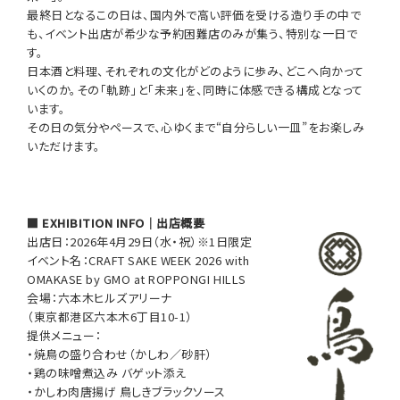
最終日となるこの日は、国内外で高い評価を受ける造り手の中で
も、イベント出店が希少な予約困難店のみが集う、特別な一日で
す。
日本酒と料理、それぞれの文化がどのように歩み、どこへ向かって
いくのか。その「軌跡」と「未来」を、同時に体感できる構成となって
います。
その日の気分やペースで、心ゆくまで“自分らしい一皿”をお楽しみ
いただけます。
■ EXHIBITION INFO｜出店概要
出店日：2026年4月29日（水・祝）※1日限定
イベント名：CRAFT SAKE WEEK 2026 with
OMAKASE by GMO at ROPPONGI HILLS
会場：六本木ヒルズアリーナ
（東京都港区六本木6丁目10-1）
提供メニュー：
・焼鳥の盛り合わせ（かしわ／砂肝）
・鶏の味噌煮込み バゲット添え
・かしわ肉唐揚げ 鳥しきブラックソース