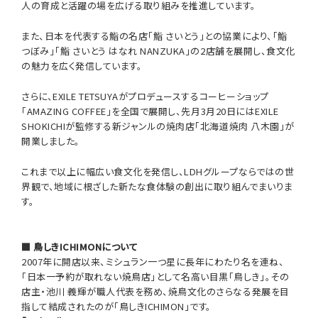
人の育成と活躍の場を広げる取り組みを推進しています。
また、日本を代表する鮨の名店「鮨 さいとう」との協業により、「鮨
つぼみ」「鮨 さいとう はなれ NANZUKA」の2店舗を展開し、食文化
の魅力を広く発信しています。
さらに、EXILE TETSUYAがプロデュースするコーヒーショップ
「AMAZING COFFEE」を全国で展開し、先月3月20日にはEXILE
SHOKICHIが監修する新ジャンルの焼肉店「北海道焼肉 八木園」が
開業しました。
これまで以上に幅広い食文化を発信し、LDHグループならではの世
界観で、地域に根ざした新たな食体験の創出に取り組んでまいりま
す。
■ 鳥しきICHIMONについて
2007年に開店以来、ミシュラン一つ星に長年にわたり名を連ね、
「日本一予約が取れない焼鳥店」として名高い目黒「鳥しき」。その
店主・池川 義輝が職人代表を務め、焼鳥文化のさらなる発展を目
指して結成されたのが「鳥しきICHIMON」です。