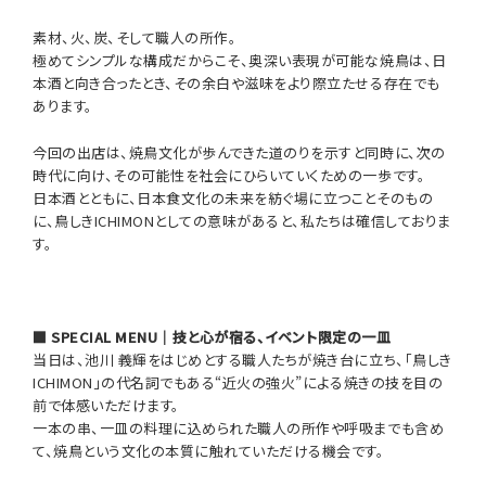
素材、火、炭、そして職人の所作。
極めてシンプルな構成だからこそ、奥深い表現が可能な焼鳥は、日
本酒と向き合ったとき、その余白や滋味をより際立たせる存在でも
あります。
今回の出店は、焼鳥文化が歩んできた道のりを示すと同時に、次の
時代に向け、その可能性を社会にひらいていくための一歩です。
日本酒とともに、日本食文化の未来を紡ぐ場に立つことそのもの
に、鳥しきICHIMONとしての意味があると、私たちは確信しておりま
す。
■ SPECIAL MENU｜技と心が宿る、イベント限定の一皿
当日は、池川 義輝をはじめとする職人たちが焼き台に立ち、「鳥しき
ICHIMON」の代名詞でもある“近火の強火”による焼きの技を目の
前で体感いただけます。
一本の串、一皿の料理に込められた職人の所作や呼吸までも含め
て、焼鳥という文化の本質に触れていただける機会です。