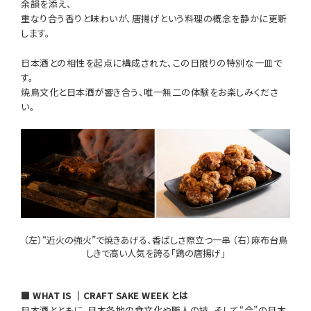
余韻を添え、
重なり合う香りと味わいが、唐揚げという料理の概念を静かに更新
します。
日本酒との相性を起点に構成された、この日限りの特別な一皿で
す。
焼鳥文化と日本酒が響き合う、唯一無二の体験をお楽しみくださ
い。
（左）“近火の強火”で焼きあげる、香ばしさ際立つ一串 （右）麻布台鳥
しきで高い人気を誇る「鶏の唐揚げ」
■ WHAT IS ｜CRAFT SAKE WEEK とは
日本酒とともに、日本各地の食文化や職人の技、そして“今”の日本