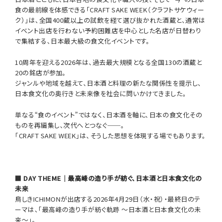
食の最前線を体感できる「CRAFT SAKE WEEK（クラフトサケウィー
ク）」は、全国400蔵以上の試飲を経て選び抜かれた酒蔵と、通常は
イベント出店を行わない予約困難店を中心とした名店が日替わり
で集結する、日本最大級の食文化イベントです。
10周年を迎える2026年は、過去最大規模となる全国130の酒蔵と
20の銘店が参加。
ジャンルや地域を越えて、日本酒と料理の新たな関係性を提示し、
日本食文化の奥行きと未来像を社会に問いかけてきました。
単なる“食のイベント”ではなく、日本酒を軸に、日本の食文化その
ものを再編集し、次代へとつなぐ──。
「CRAFT SAKE WEEK」は、そうした思想を体現する場でもあります。
■ DAY THEME｜最高峰の造り手が紡ぐ、日本酒と日本食文化の
未来
鳥しきICHIMONが出店する2026年4月29日（水・祝）・最終日のテ
ーマは、「最高峰の造り手が紡ぐ軌跡 〜日本酒と日本食文化の未
来〜」。