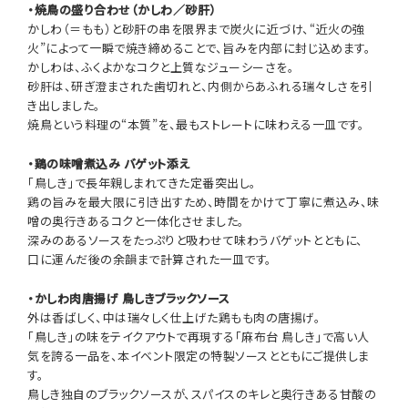
・焼鳥の盛り合わせ（かしわ／砂肝）
かしわ（＝もも）と砂肝の串を限界まで炭火に近づけ、“近火の強
火”によって一瞬で焼き締めることで、旨みを内部に封じ込めます。
かしわは、ふくよかなコクと上質なジューシーさを。
砂肝は、研ぎ澄まされた歯切れと、内側からあふれる瑞々しさを引
き出しました。
焼鳥という料理の“本質”を、最もストレートに味わえる一皿です。
・鶏の味噌煮込み バゲット添え
「鳥しき」で長年親しまれてきた定番突出し。
鶏の旨みを最大限に引き出すため、時間をかけて丁寧に煮込み、味
噌の奥行きあるコクと一体化させました。
深みのあるソースをたっぷりと吸わせて味わうバゲットとともに、
口に運んだ後の余韻まで計算された一皿です。
・かしわ肉唐揚げ 鳥しきブラックソース
外は香ばしく、中は瑞々しく仕上げた鶏もも肉の唐揚げ。
「鳥しき」の味をテイクアウトで再現する「麻布台 鳥しき」で高い人
気を誇る一品を、本イベント限定の特製ソースとともにご提供しま
す。
鳥しき独自のブラックソースが、スパイスのキレと奥行きある甘酸の