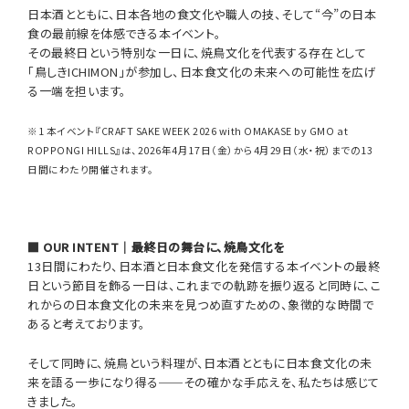
日本酒とともに、日本各地の食文化や職人の技、そして“今”の日本
食の最前線を体感できる本イベント。
その最終日という特別な一日に、焼鳥文化を代表する存在として
「鳥しきICHIMON」が参加し、日本食文化の未来への可能性を広げ
る一端を担います。
※1 本イベント『CRAFT SAKE WEEK 2026 with OMAKASE by GMO at
ROPPONGI HILLS』は、2026年4月17日（金）から4月29日（水・祝）までの13
日間にわたり開催されます。
■ OUR INTENT｜最終日の舞台に、焼鳥文化を
13日間にわたり、日本酒と日本食文化を発信する本イベントの最終
日という節目を飾る一日は、これまでの軌跡を振り返ると同時に、こ
れからの日本食文化の未来を見つめ直すための、象徴的な時間で
あると考えております。
そして同時に、焼鳥という料理が、日本酒とともに日本食文化の未
来を語る一歩になり得る──その確かな手応えを、私たちは感じて
きました。